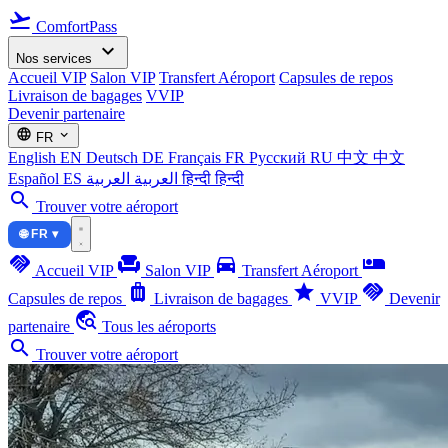
flight_takeoff
ComfortPass
expand_more
Nos services
Accueil VIP
Salon VIP
Transfert Aéroport
Capsules de repos
Livraison de bagages
VVIP
Devenir partenaire
language
expand_more
FR
English
EN
Deutsch
DE
Français
FR
Русский
RU
中文
中文
Español
ES
العربية
العربية
हिन्दी
हिन्दी
search
Trouver votre aéroport
🌐 FR ▾
handshake
chair
directions_car
airline_seat_individual_suite
Accueil VIP
Salon VIP
Transfert Aéroport
luggage
star
handshake
Capsules de repos
Livraison de bagages
VVIP
Devenir
travel_explore
partenaire
Tous les aéroports
search
Trouver votre aéroport