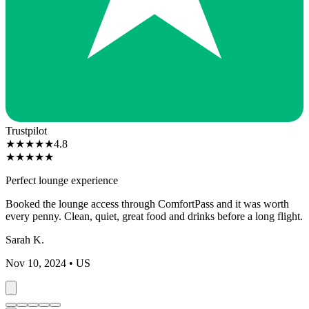
Trustpilot
★
★
★
★
★
4.8
★
★
★
★
★
Perfect lounge experience
Booked the lounge access through ComfortPass and it was worth
every penny. Clean, quiet, great food and drinks before a long flight.
Sarah K.
Nov 10, 2024
• US