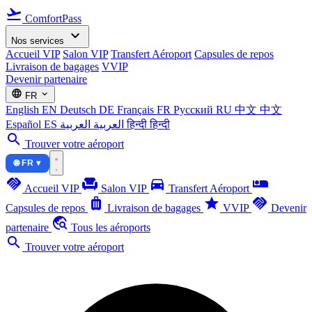
flight_takeoff
ComfortPass
expand_more
Nos services
Accueil VIP
Salon VIP
Transfert Aéroport
Capsules de repos
Livraison de bagages
VVIP
Devenir partenaire
language
expand_more
FR
English
EN
Deutsch
DE
Français
FR
Русский
RU
中文
中文
Español
ES
العربية
العربية
हिन्दी
हिन्दी
search
Trouver votre aéroport
🌐 FR ▾
handshake
chair
directions_car
airline_seat_individual_suite
Accueil VIP
Salon VIP
Transfert Aéroport
luggage
star
handshake
Capsules de repos
Livraison de bagages
VVIP
Devenir
travel_explore
partenaire
Tous les aéroports
search
Trouver votre aéroport