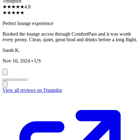
Trustpilot
★
★
★
★
★
4.8
★
★
★
★
★
Perfect lounge experience
Booked the lounge access through ComfortPass and it was worth
every penny. Clean, quiet, great food and drinks before a long flight.
Sarah K.
Nov 10, 2024
• US
View all reviews on Trustpilot