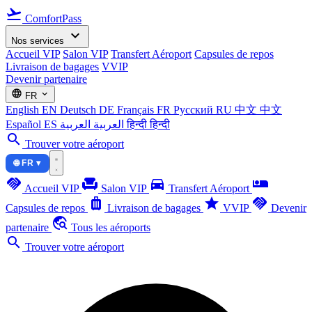
flight_takeoff
ComfortPass
expand_more
Nos services
Accueil VIP
Salon VIP
Transfert Aéroport
Capsules de repos
Livraison de bagages
VVIP
Devenir partenaire
language
expand_more
FR
English
EN
Deutsch
DE
Français
FR
Русский
RU
中文
中文
Español
ES
العربية
العربية
हिन्दी
हिन्दी
search
Trouver votre aéroport
🌐 FR ▾
handshake
chair
directions_car
airline_seat_individual_suite
Accueil VIP
Salon VIP
Transfert Aéroport
luggage
star
handshake
Capsules de repos
Livraison de bagages
VVIP
Devenir
travel_explore
partenaire
Tous les aéroports
search
Trouver votre aéroport