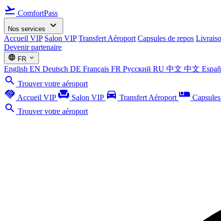
flight_takeoff
ComfortPass
expand_more
Nos services
Accueil VIP
Salon VIP
Transfert Aéroport
Capsules de repos
Livrais
Devenir partenaire
language
expand_more
FR
English
EN
Deutsch
DE
Français
FR
Русский
RU
中文
中文
Espa
search
Trouver votre aéroport
handshake
chair
directions_car
airline_seat_individual_suite
Accueil VIP
Salon VIP
Transfert Aéroport
Capsules
search
Trouver votre aéroport