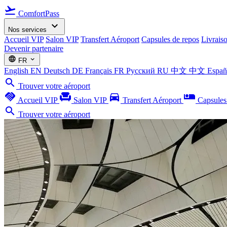
flight_takeoff
ComfortPass
expand_more
Nos services
Accueil VIP
Salon VIP
Transfert Aéroport
Capsules de repos
Livrais
Devenir partenaire
language
expand_more
FR
English
EN
Deutsch
DE
Français
FR
Русский
RU
中文
中文
Espa
search
Trouver votre aéroport
handshake
chair
directions_car
airline_seat_individual_suite
Accueil VIP
Salon VIP
Transfert Aéroport
Capsules
search
Trouver votre aéroport