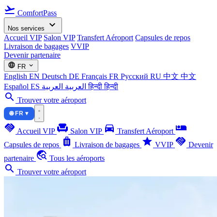
flight_takeoff
ComfortPass
expand_more
Nos services
Accueil VIP
Salon VIP
Transfert Aéroport
Capsules de repos
Livraison de bagages
VVIP
Devenir partenaire
language
expand_more
FR
English
EN
Deutsch
DE
Français
FR
Русский
RU
中文
中文
Español
ES
العربية
العربية
हिन्दी
हिन्दी
search
Trouver votre aéroport
🌐 FR ▾
handshake
chair
directions_car
airline_seat_individual_suite
Accueil VIP
Salon VIP
Transfert Aéroport
luggage
star
handshake
Capsules de repos
Livraison de bagages
VVIP
Devenir
travel_explore
partenaire
Tous les aéroports
search
Trouver votre aéroport