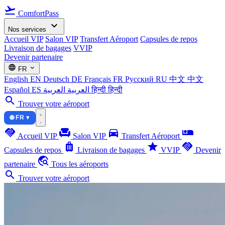
flight_takeoff
ComfortPass
expand_more
Nos services
Accueil VIP
Salon VIP
Transfert Aéroport
Capsules de repos
Livraison de bagages
VVIP
Devenir partenaire
language
expand_more
FR
English
EN
Deutsch
DE
Français
FR
Русский
RU
中文
中文
Español
ES
العربية
العربية
हिन्दी
हिन्दी
search
Trouver votre aéroport
🌐 FR ▾
handshake
chair
directions_car
airline_seat_individual_suite
Accueil VIP
Salon VIP
Transfert Aéroport
luggage
star
handshake
Capsules de repos
Livraison de bagages
VVIP
Devenir
travel_explore
partenaire
Tous les aéroports
search
Trouver votre aéroport