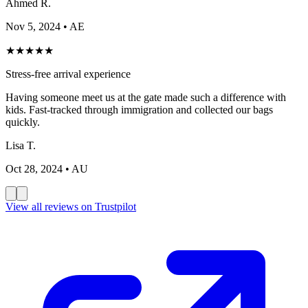
Ahmed R.
Nov 5, 2024
• AE
★
★
★
★
★
Stress-free arrival experience
Having someone meet us at the gate made such a difference with
kids. Fast-tracked through immigration and collected our bags
quickly.
Lisa T.
Oct 28, 2024
• AU
View all reviews on Trustpilot