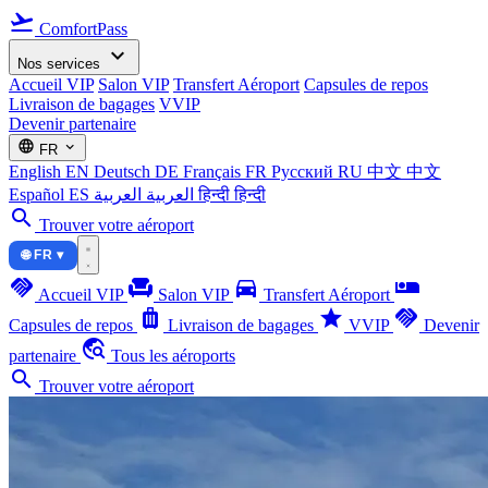
flight_takeoff
ComfortPass
expand_more
Nos services
Accueil VIP
Salon VIP
Transfert Aéroport
Capsules de repos
Livraison de bagages
VVIP
Devenir partenaire
language
expand_more
FR
English
EN
Deutsch
DE
Français
FR
Русский
RU
中文
中文
Español
ES
العربية
العربية
हिन्दी
हिन्दी
search
Trouver votre aéroport
🌐 FR ▾
handshake
chair
directions_car
airline_seat_individual_suite
Accueil VIP
Salon VIP
Transfert Aéroport
luggage
star
handshake
Capsules de repos
Livraison de bagages
VVIP
Devenir
travel_explore
partenaire
Tous les aéroports
search
Trouver votre aéroport