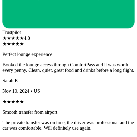
Trustpilot
★
★
★
★
★
4.8
★
★
★
★
★
Perfect lounge experience
Booked the lounge access through ComfortPass and it was worth
every penny. Clean, quiet, great food and drinks before a long flight.
Sarah K.
Nov 10, 2024
• US
★
★
★
★
★
Smooth transfer from airport
The private transfer was on time, the driver was professional and the
car was comfortable. Will definitely use again.