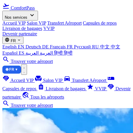
flight_takeoff
ComfortPass
expand_more
Nos services
Accueil VIP
Salon VIP
Transfert Aéroport
Capsules de repos
Livraison de bagages
VVIP
Devenir partenaire
language
expand_more
FR
English
EN
Deutsch
DE
Français
FR
Русский
RU
中文
中文
Español
ES
العربية
العربية
हिन्दी
हिन्दी
search
Trouver votre aéroport
🌐 FR ▾
handshake
chair
directions_car
airline_seat_individual_suite
Accueil VIP
Salon VIP
Transfert Aéroport
luggage
star
handshake
Capsules de repos
Livraison de bagages
VVIP
Devenir
travel_explore
partenaire
Tous les aéroports
search
Trouver votre aéroport