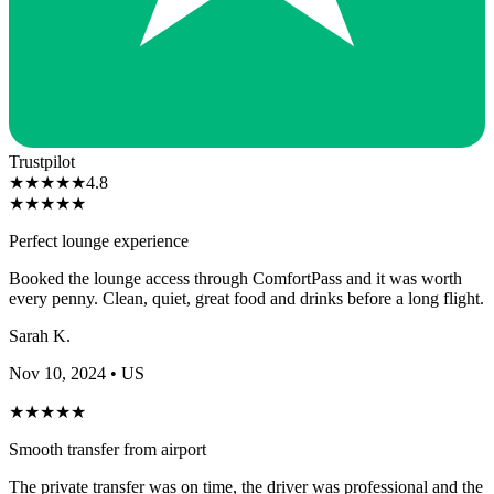
Trustpilot
★
★
★
★
★
4.8
★
★
★
★
★
Perfect lounge experience
Booked the lounge access through ComfortPass and it was worth
every penny. Clean, quiet, great food and drinks before a long flight.
Sarah K.
Nov 10, 2024
• US
★
★
★
★
★
Smooth transfer from airport
The private transfer was on time, the driver was professional and the