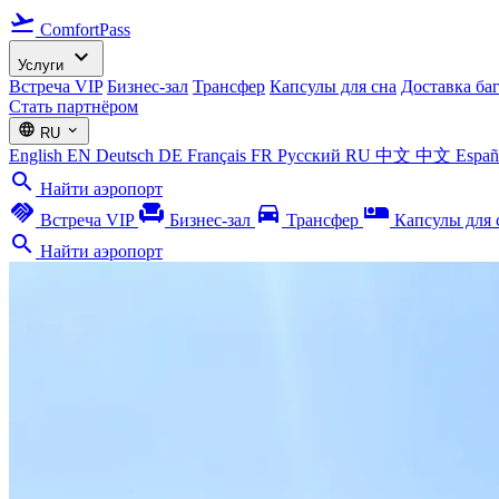
flight_takeoff
ComfortPass
expand_more
Услуги
Встреча VIP
Бизнес-зал
Трансфер
Капсулы для сна
Доставка ба
Стать партнёром
language
expand_more
RU
English
EN
Deutsch
DE
Français
FR
Русский
RU
中文
中文
Espa
search
Найти аэропорт
handshake
chair
directions_car
airline_seat_individual_suite
Встреча VIP
Бизнес-зал
Трансфер
Капсулы для 
search
Найти аэропорт