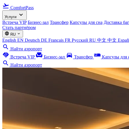
flight_takeoff
ComfortPass
expand_more
Услуги
Встреча VIP
Бизнес-зал
Трансфер
Капсулы для сна
Доставка ба
Стать партнёром
language
expand_more
RU
English
EN
Deutsch
DE
Français
FR
Русский
RU
中文
中文
Espa
search
Найти аэропорт
handshake
chair
directions_car
airline_seat_individual_suite
Встреча VIP
Бизнес-зал
Трансфер
Капсулы для 
search
Найти аэропорт