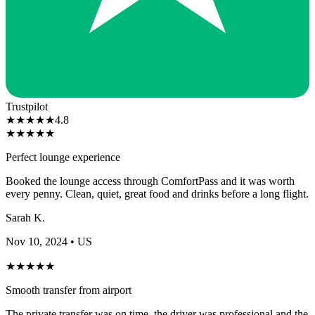
Trustpilot
★
★
★
★
★
4.8
★
★
★
★
★
Perfect lounge experience
Booked the lounge access through ComfortPass and it was worth
every penny. Clean, quiet, great food and drinks before a long flight.
Sarah K.
Nov 10, 2024
• US
★
★
★
★
★
Smooth transfer from airport
The private transfer was on time, the driver was professional and the