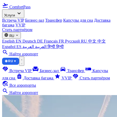
flight_takeoff
ComfortPass
expand_more
Услуги
Встреча VIP
Бизнес-зал
Трансфер
Капсулы для сна
Доставка
багажа
VVIP
Стать партнёром
language
expand_more
RU
English
EN
Deutsch
DE
Français
FR
Русский
RU
中文
中文
Español
ES
العربية
العربية
हिन्दी
हिन्दी
search
Найти аэропорт
🌐 RU ▾
handshake
chair
directions_car
airline_seat_individual_suite
Встреча VIP
Бизнес-зал
Трансфер
Капсулы
luggage
star
handshake
для сна
Доставка багажа
VVIP
Стать партнёром
travel_explore
Все аэропорты
search
Найти аэропорт