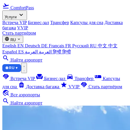
flight_takeoff
ComfortPass
expand_more
Услуги
Встреча VIP
Бизнес-зал
Трансфер
Капсулы для сна
Доставка
багажа
VVIP
Стать партнёром
language
expand_more
RU
English
EN
Deutsch
DE
Français
FR
Русский
RU
中文
中文
Español
ES
العربية
العربية
हिन्दी
हिन्दी
search
Найти аэропорт
🌐 RU ▾
handshake
chair
directions_car
airline_seat_individual_suite
Встреча VIP
Бизнес-зал
Трансфер
Капсулы
luggage
star
handshake
для сна
Доставка багажа
VVIP
Стать партнёром
travel_explore
Все аэропорты
search
Найти аэропорт