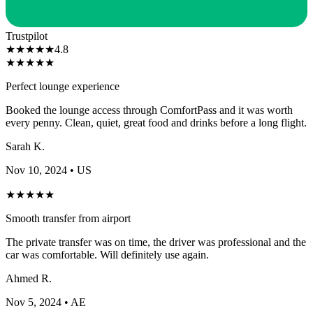
Trustpilot
★
★
★
★
★
4.8
★
★
★
★
★
Perfect lounge experience
Booked the lounge access through ComfortPass and it was worth
every penny. Clean, quiet, great food and drinks before a long flight.
Sarah K.
Nov 10, 2024
• US
★
★
★
★
★
Smooth transfer from airport
The private transfer was on time, the driver was professional and the
car was comfortable. Will definitely use again.
Ahmed R.
Nov 5, 2024
• AE