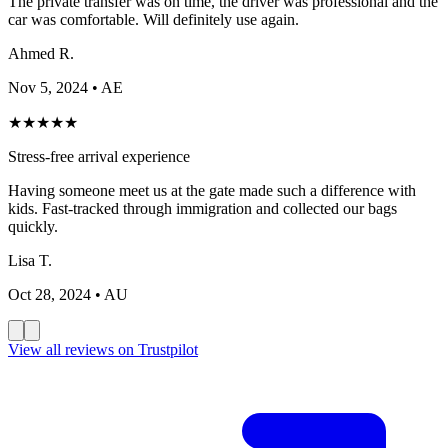
The private transfer was on time, the driver was professional and the
car was comfortable. Will definitely use again.
Ahmed R.
Nov 5, 2024
• AE
★
★
★
★
★
Stress-free arrival experience
Having someone meet us at the gate made such a difference with
kids. Fast-tracked through immigration and collected our bags
quickly.
Lisa T.
Oct 28, 2024
• AU
View all reviews on Trustpilot