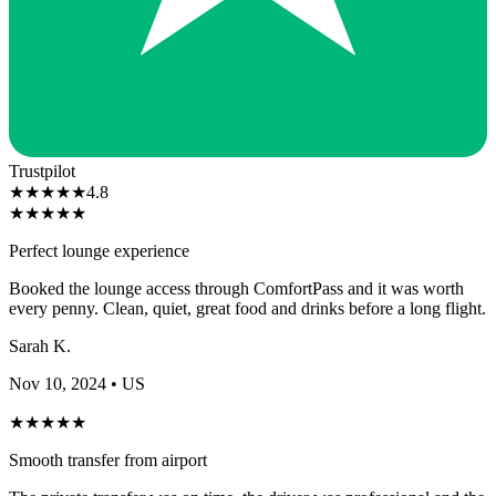
Trustpilot
★
★
★
★
★
4.8
★
★
★
★
★
Perfect lounge experience
Booked the lounge access through ComfortPass and it was worth
every penny. Clean, quiet, great food and drinks before a long flight.
Sarah K.
Nov 10, 2024
• US
★
★
★
★
★
Smooth transfer from airport