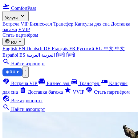
flight_takeoff
ComfortPass
expand_more
Услуги
Встреча VIP
Бизнес-зал
Трансфер
Капсулы для сна
Доставка
багажа
VVIP
Стать партнёром
language
expand_more
RU
English
EN
Deutsch
DE
Français
FR
Русский
RU
中文
中文
Español
ES
العربية
العربية
हिन्दी
हिन्दी
search
Найти аэропорт
🌐 RU ▾
handshake
chair
directions_car
airline_seat_individual_suite
Встреча VIP
Бизнес-зал
Трансфер
Капсулы
luggage
star
handshake
для сна
Доставка багажа
VVIP
Стать партнёром
travel_explore
Все аэропорты
search
Найти аэропорт