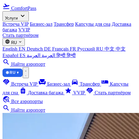
flight_takeoff
ComfortPass
expand_more
Услуги
Встреча VIP
Бизнес-зал
Трансфер
Капсулы для сна
Доставка
багажа
VVIP
Стать партнёром
language
expand_more
RU
English
EN
Deutsch
DE
Français
FR
Русский
RU
中文
中文
Español
ES
العربية
العربية
हिन्दी
हिन्दी
search
Найти аэропорт
🌐 RU ▾
handshake
chair
directions_car
airline_seat_individual_suite
Встреча VIP
Бизнес-зал
Трансфер
Капсулы
luggage
star
handshake
для сна
Доставка багажа
VVIP
Стать партнёром
travel_explore
Все аэропорты
search
Найти аэропорт