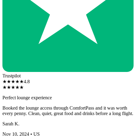
Trustpilot
★
★
★
★
★
4.8
★
★
★
★
★
Perfect lounge experience
Booked the lounge access through ComfortPass and it was worth
every penny. Clean, quiet, great food and drinks before a long flight.
Sarah K.
Nov 10, 2024
• US