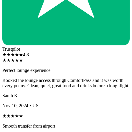
Trustpilot
★
★
★
★
★
4.8
★
★
★
★
★
Perfect lounge experience
Booked the lounge access through ComfortPass and it was worth
every penny. Clean, quiet, great food and drinks before a long flight.
Sarah K.
Nov 10, 2024
• US
★
★
★
★
★
Smooth transfer from airport