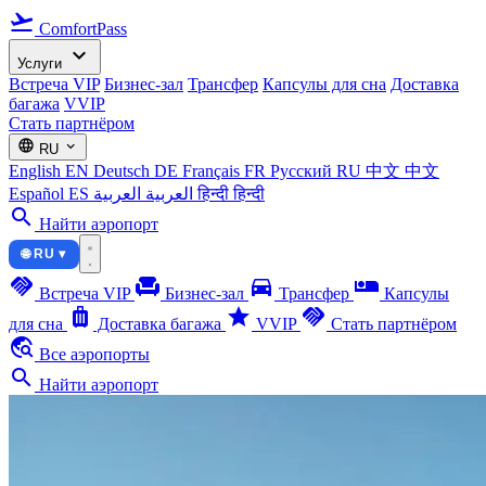
flight_takeoff
ComfortPass
expand_more
Услуги
Встреча VIP
Бизнес-зал
Трансфер
Капсулы для сна
Доставка
багажа
VVIP
Стать партнёром
language
expand_more
RU
English
EN
Deutsch
DE
Français
FR
Русский
RU
中文
中文
Español
ES
العربية
العربية
हिन्दी
हिन्दी
search
Найти аэропорт
🌐 RU ▾
handshake
chair
directions_car
airline_seat_individual_suite
Встреча VIP
Бизнес-зал
Трансфер
Капсулы
luggage
star
handshake
для сна
Доставка багажа
VVIP
Стать партнёром
travel_explore
Все аэропорты
search
Найти аэропорт