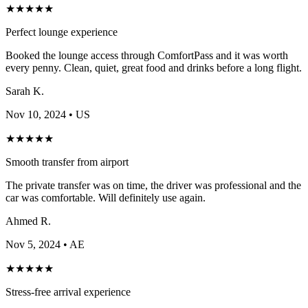
★
★
★
★
★
Perfect lounge experience
Booked the lounge access through ComfortPass and it was worth
every penny. Clean, quiet, great food and drinks before a long flight.
Sarah K.
Nov 10, 2024
• US
★
★
★
★
★
Smooth transfer from airport
The private transfer was on time, the driver was professional and the
car was comfortable. Will definitely use again.
Ahmed R.
Nov 5, 2024
• AE
★
★
★
★
★
Stress-free arrival experience