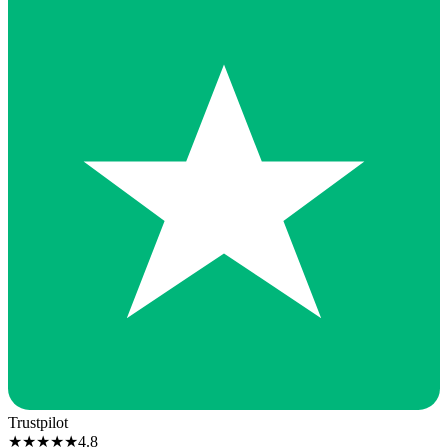
Trustpilot
★
★
★
★
★
4.8