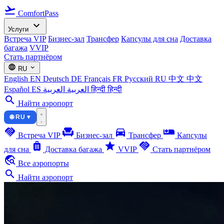
flight_takeoff
ComfortPass
expand_more
Услуги
Встреча VIP
Бизнес-зал
Трансфер
Капсулы для сна
Доставка
багажа
VVIP
Стать партнёром
language
expand_more
RU
English
EN
Deutsch
DE
Français
FR
Русский
RU
中文
中文
Español
ES
العربية
العربية
हिन्दी
हिन्दी
search
Найти аэропорт
🌐 RU ▾
handshake
chair
directions_car
airline_seat_individual_suite
Встреча VIP
Бизнес-зал
Трансфер
Капсулы
luggage
star
handshake
для сна
Доставка багажа
VVIP
Стать партнёром
travel_explore
Все аэропорты
search
Найти аэропорт