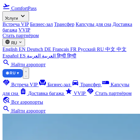
flight_takeoff
ComfortPass
expand_more
Услуги
Встреча VIP
Бизнес-зал
Трансфер
Капсулы для сна
Доставка
багажа
VVIP
Стать партнёром
language
expand_more
RU
English
EN
Deutsch
DE
Français
FR
Русский
RU
中文
中文
Español
ES
العربية
العربية
हिन्दी
हिन्दी
search
Найти аэропорт
🌐 RU ▾
handshake
chair
directions_car
airline_seat_individual_suite
Встреча VIP
Бизнес-зал
Трансфер
Капсулы
luggage
star
handshake
для сна
Доставка багажа
VVIP
Стать партнёром
travel_explore
Все аэропорты
search
Найти аэропорт