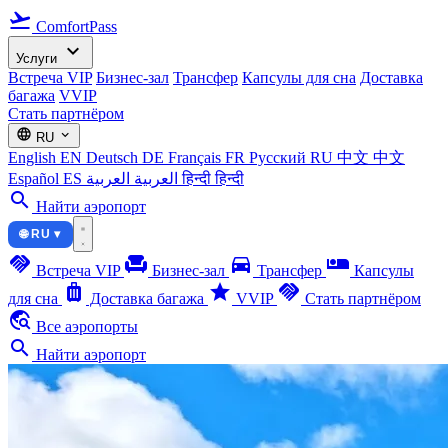
flight_takeoff
ComfortPass
expand_more
Услуги
Встреча VIP
Бизнес-зал
Трансфер
Капсулы для сна
Доставка
багажа
VVIP
Стать партнёром
language
expand_more
RU
English
EN
Deutsch
DE
Français
FR
Русский
RU
中文
中文
Español
ES
العربية
العربية
हिन्दी
हिन्दी
search
Найти аэропорт
🌐 RU ▾
handshake
chair
directions_car
airline_seat_individual_suite
Встреча VIP
Бизнес-зал
Трансфер
Капсулы
luggage
star
handshake
для сна
Доставка багажа
VVIP
Стать партнёром
travel_explore
Все аэропорты
search
Найти аэропорт