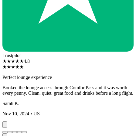
Trustpilot
★
★
★
★
★
4.8
★
★
★
★
★
Perfect lounge experience
Booked the lounge access through ComfortPass and it was worth
every penny. Clean, quiet, great food and drinks before a long flight.
Sarah K.
Nov 10, 2024
• US