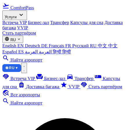
flight_takeoff
ComfortPass
expand_more
Услуги
Встреча VIP
Бизнес-зал
Трансфер
Капсулы для сна
Доставка
багажа
VVIP
Стать партнёром
language
expand_more
RU
English
EN
Deutsch
DE
Français
FR
Русский
RU
中文
中文
Español
ES
العربية
العربية
हिन्दी
हिन्दी
search
Найти аэропорт
🌐 RU ▾
handshake
chair
directions_car
airline_seat_individual_suite
Встреча VIP
Бизнес-зал
Трансфер
Капсулы
luggage
star
handshake
для сна
Доставка багажа
VVIP
Стать партнёром
travel_explore
Все аэропорты
search
Найти аэропорт