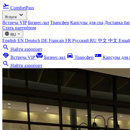
flight_takeoff
ComfortPass
expand_more
Услуги
Встреча VIP
Бизнес-зал
Трансфер
Капсулы для сна
Доставка ба
Стать партнёром
language
expand_more
RU
English
EN
Deutsch
DE
Français
FR
Русский
RU
中文
中文
Espa
search
Найти аэропорт
handshake
chair
directions_car
airline_seat_individual_suite
Встреча VIP
Бизнес-зал
Трансфер
Капсулы для 
search
Найти аэропорт