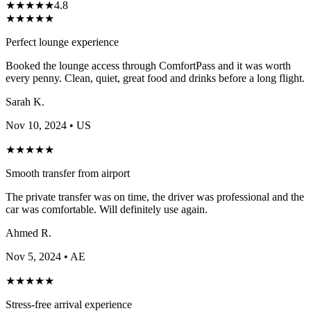
★
★
★
★
★
4.8
★
★
★
★
★
Perfect lounge experience
Booked the lounge access through ComfortPass and it was worth
every penny. Clean, quiet, great food and drinks before a long flight.
Sarah K.
Nov 10, 2024
• US
★
★
★
★
★
Smooth transfer from airport
The private transfer was on time, the driver was professional and the
car was comfortable. Will definitely use again.
Ahmed R.
Nov 5, 2024
• AE
★
★
★
★
★
Stress-free arrival experience