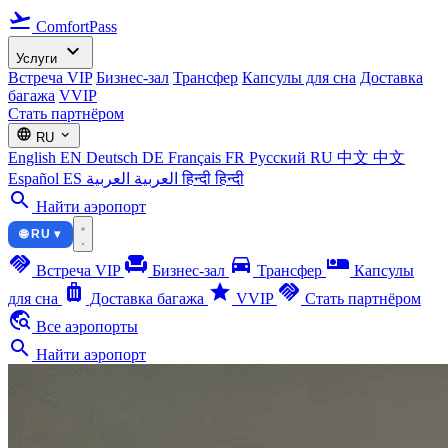
flight_takeoff
ComfortPass
expand_more
Услуги
Встреча VIP
Бизнес-зал
Трансфер
Капсулы для сна
Доставка
багажа
VVIP
Стать партнёром
language
expand_more
RU
English
EN
Deutsch
DE
Français
FR
Русский
RU
中文
中文
Español
ES
العربية
العربية
हिन्दी
हिन्दी
search
Найти аэропорт
🌐 RU ▾
handshake
chair
directions_car
airline_seat_individual_suite
Встреча VIP
Бизнес-зал
Трансфер
Капсулы
luggage
star
handshake
для сна
Доставка багажа
VVIP
Стать партнёром
travel_explore
Все аэропорты
search
Найти аэропорт