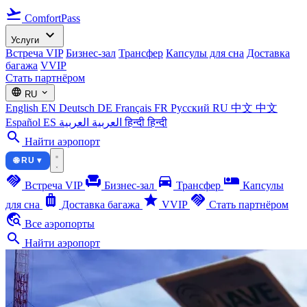
flight_takeoff
ComfortPass
expand_more
Услуги
Встреча VIP
Бизнес-зал
Трансфер
Капсулы для сна
Доставка
багажа
VVIP
Стать партнёром
language
expand_more
RU
English
EN
Deutsch
DE
Français
FR
Русский
RU
中文
中文
Español
ES
العربية
العربية
हिन्दी
हिन्दी
search
Найти аэропорт
🌐 RU ▾
handshake
chair
directions_car
airline_seat_individual_suite
Встреча VIP
Бизнес-зал
Трансфер
Капсулы
luggage
star
handshake
для сна
Доставка багажа
VVIP
Стать партнёром
travel_explore
Все аэропорты
search
Найти аэропорт