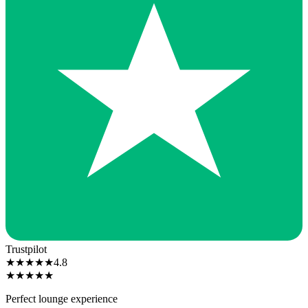
Trustpilot
★
★
★
★
★
4.8
★
★
★
★
★
Perfect lounge experience