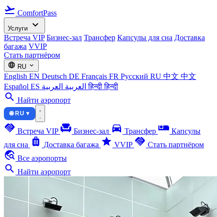
flight_takeoff
ComfortPass
expand_more
Услуги
Встреча VIP
Бизнес-зал
Трансфер
Капсулы для сна
Доставка
багажа
VVIP
Стать партнёром
language
expand_more
RU
English
EN
Deutsch
DE
Français
FR
Русский
RU
中文
中文
Español
ES
العربية
العربية
हिन्दी
हिन्दी
search
Найти аэропорт
🌐 RU ▾
handshake
chair
directions_car
airline_seat_individual_suite
Встреча VIP
Бизнес-зал
Трансфер
Капсулы
luggage
star
handshake
для сна
Доставка багажа
VVIP
Стать партнёром
travel_explore
Все аэропорты
search
Найти аэропорт