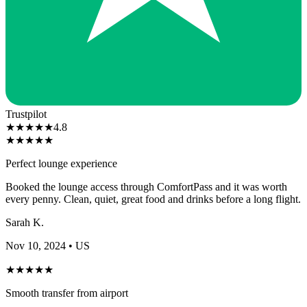
Trustpilot
★
★
★
★
★
4.8
★
★
★
★
★
Perfect lounge experience
Booked the lounge access through ComfortPass and it was worth
every penny. Clean, quiet, great food and drinks before a long flight.
Sarah K.
Nov 10, 2024
• US
★
★
★
★
★
Smooth transfer from airport