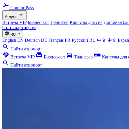
flight_takeoff
ComfortPass
expand_more
Услуги
Встреча VIP
Бизнес-зал
Трансфер
Капсулы для сна
Доставка ба
Стать партнёром
language
expand_more
RU
English
EN
Deutsch
DE
Français
FR
Русский
RU
中文
中文
Espa
search
Найти аэропорт
handshake
chair
directions_car
airline_seat_individual_suite
Встреча VIP
Бизнес-зал
Трансфер
Капсулы для 
search
Найти аэропорт