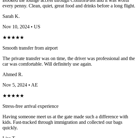
Booked the lounge access through ComfortPass and it was worth
every penny. Clean, quiet, great food and drinks before a long flight.
Sarah K.
Nov 10, 2024
• US
★
★
★
★
★
Smooth transfer from airport
The private transfer was on time, the driver was professional and the
car was comfortable. Will definitely use again.
Ahmed R.
Nov 5, 2024
• AE
★
★
★
★
★
Stress-free arrival experience
Having someone meet us at the gate made such a difference with
kids. Fast-tracked through immigration and collected our bags
quickly.