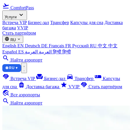
flight_takeoff
ComfortPass
expand_more
Услуги
Встреча VIP
Бизнес-зал
Трансфер
Капсулы для сна
Доставка
багажа
VVIP
Стать партнёром
language
expand_more
RU
English
EN
Deutsch
DE
Français
FR
Русский
RU
中文
中文
Español
ES
العربية
العربية
हिन्दी
हिन्दी
search
Найти аэропорт
🌐 RU ▾
handshake
chair
directions_car
airline_seat_individual_suite
Встреча VIP
Бизнес-зал
Трансфер
Капсулы
luggage
star
handshake
для сна
Доставка багажа
VVIP
Стать партнёром
travel_explore
Все аэропорты
search
Найти аэропорт