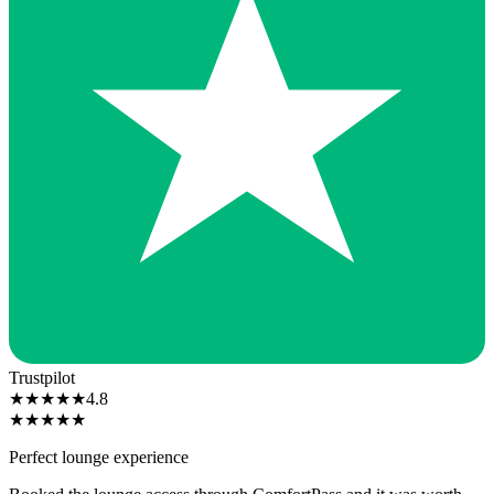
Trustpilot
★
★
★
★
★
4.8
★
★
★
★
★
Perfect lounge experience