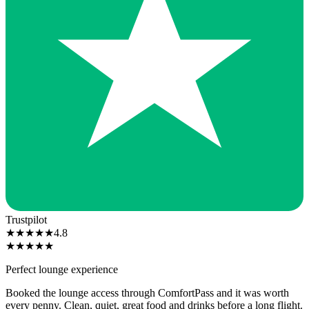
Trustpilot
★
★
★
★
★
4.8
★
★
★
★
★
Perfect lounge experience
Booked the lounge access through ComfortPass and it was worth
every penny. Clean, quiet, great food and drinks before a long flight.