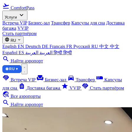
flight_takeoff
ComfortPass
expand_more
Услуги
Встреча VIP
Бизнес-зал
Трансфер
Капсулы для сна
Доставка
багажа
VVIP
Стать партнёром
language
expand_more
RU
English
EN
Deutsch
DE
Français
FR
Русский
RU
中文
中文
Español
ES
العربية
العربية
हिन्दी
हिन्दी
search
Найти аэропорт
🌐 RU ▾
handshake
chair
directions_car
airline_seat_individual_suite
Встреча VIP
Бизнес-зал
Трансфер
Капсулы
luggage
star
handshake
для сна
Доставка багажа
VVIP
Стать партнёром
travel_explore
Все аэропорты
search
Найти аэропорт