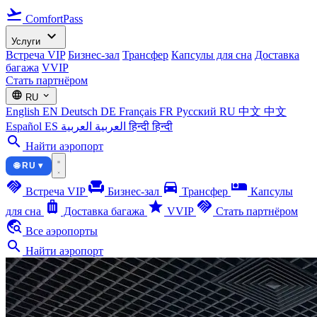
flight_takeoff
ComfortPass
expand_more
Услуги
Встреча VIP
Бизнес-зал
Трансфер
Капсулы для сна
Доставка
багажа
VVIP
Стать партнёром
language
expand_more
RU
English
EN
Deutsch
DE
Français
FR
Русский
RU
中文
中文
Español
ES
العربية
العربية
हिन्दी
हिन्दी
search
Найти аэропорт
🌐 RU ▾
handshake
chair
directions_car
airline_seat_individual_suite
Встреча VIP
Бизнес-зал
Трансфер
Капсулы
luggage
star
handshake
для сна
Доставка багажа
VVIP
Стать партнёром
travel_explore
Все аэропорты
search
Найти аэропорт