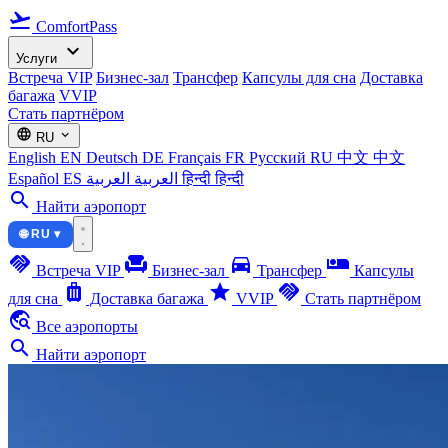
flight_takeoff
ComfortPass
expand_more
Услуги
Встреча VIP
Бизнес-зал
Трансфер
Капсулы для сна
Доставка
багажа
VVIP
Стать партнёром
language
expand_more
RU
English
EN
Deutsch
DE
Français
FR
Русский
RU
中文
中文
Español
ES
العربية
العربية
हिन्दी
हिन्दी
search
Найти аэропорт
🌐 RU ▾
handshake
chair
directions_car
airline_seat_individual_suite
Встреча VIP
Бизнес-зал
Трансфер
Капсулы
luggage
star
handshake
для сна
Доставка багажа
VVIP
Стать партнёром
travel_explore
Все аэропорты
search
Найти аэропорт