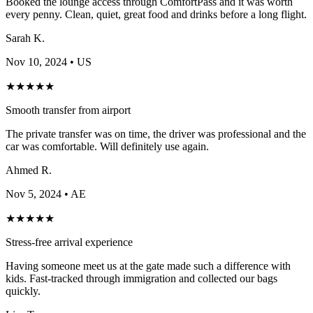
Booked the lounge access through ComfortPass and it was worth
every penny. Clean, quiet, great food and drinks before a long flight.
Sarah K.
Nov 10, 2024
• US
★
★
★
★
★
Smooth transfer from airport
The private transfer was on time, the driver was professional and the
car was comfortable. Will definitely use again.
Ahmed R.
Nov 5, 2024
• AE
★
★
★
★
★
Stress-free arrival experience
Having someone meet us at the gate made such a difference with
kids. Fast-tracked through immigration and collected our bags
quickly.