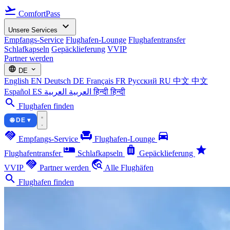
flight_takeoff
ComfortPass
expand_more
Unsere Services
Empfangs-Service
Flughafen-Lounge
Flughafentransfer
Schlafkapseln
Gepäcklieferung
VVIP
Partner werden
language
expand_more
DE
English
EN
Deutsch
DE
Français
FR
Русский
RU
中文
中文
Español
ES
العربية
العربية
हिन्दी
हिन्दी
search
Flughafen finden
🌐 DE ▾
handshake
chair
directions_car
Empfangs-Service
Flughafen-Lounge
airline_seat_individual_suite
luggage
star
Flughafentransfer
Schlafkapseln
Gepäcklieferung
handshake
travel_explore
VVIP
Partner werden
Alle Flughäfen
search
Flughafen finden