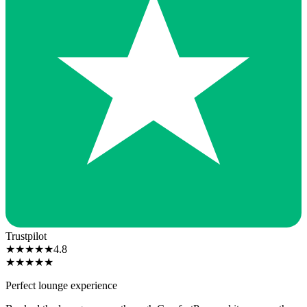
Trustpilot
★
★
★
★
★
4.8
★
★
★
★
★
Perfect lounge experience