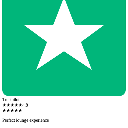
Trustpilot
★
★
★
★
★
4.8
★
★
★
★
★
Perfect lounge experience