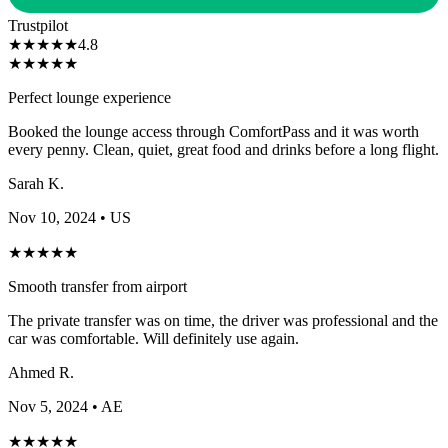
Trustpilot
★
★
★
★
★
4.8
★
★
★
★
★
Perfect lounge experience
Booked the lounge access through ComfortPass and it was worth
every penny. Clean, quiet, great food and drinks before a long flight.
Sarah K.
Nov 10, 2024
• US
★
★
★
★
★
Smooth transfer from airport
The private transfer was on time, the driver was professional and the
car was comfortable. Will definitely use again.
Ahmed R.
Nov 5, 2024
• AE
★
★
★
★
★