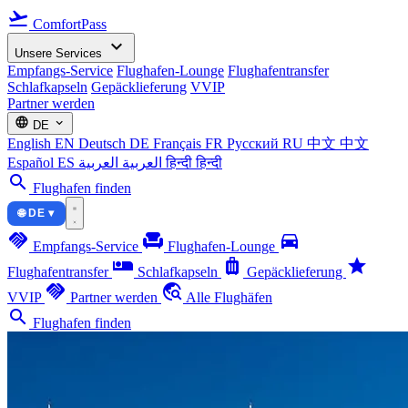
flight_takeoff
ComfortPass
expand_more
Unsere Services
Empfangs-Service
Flughafen-Lounge
Flughafentransfer
Schlafkapseln
Gepäcklieferung
VVIP
Partner werden
language
expand_more
DE
English
EN
Deutsch
DE
Français
FR
Русский
RU
中文
中文
Español
ES
العربية
العربية
हिन्दी
हिन्दी
search
Flughafen finden
🌐 DE ▾
handshake
chair
directions_car
Empfangs-Service
Flughafen-Lounge
airline_seat_individual_suite
luggage
star
Flughafentransfer
Schlafkapseln
Gepäcklieferung
handshake
travel_explore
VVIP
Partner werden
Alle Flughäfen
search
Flughafen finden