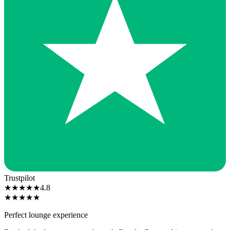
Trustpilot
★
★
★
★
★
4.8
★
★
★
★
★
Perfect lounge experience