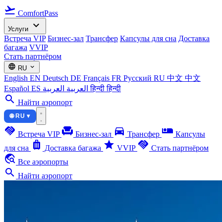
flight_takeoff
ComfortPass
expand_more
Услуги
Встреча VIP
Бизнес-зал
Трансфер
Капсулы для сна
Доставка
багажа
VVIP
Стать партнёром
language
expand_more
RU
English
EN
Deutsch
DE
Français
FR
Русский
RU
中文
中文
Español
ES
العربية
العربية
हिन्दी
हिन्दी
search
Найти аэропорт
🌐 RU ▾
handshake
chair
directions_car
airline_seat_individual_suite
Встреча VIP
Бизнес-зал
Трансфер
Капсулы
luggage
star
handshake
для сна
Доставка багажа
VVIP
Стать партнёром
travel_explore
Все аэропорты
search
Найти аэропорт