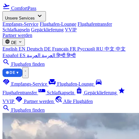
flight_takeoff
ComfortPass
expand_more
Unsere Services
Empfangs-Service
Flughafen-Lounge
Flughafentransfer
Schlafkapseln
Gepäcklieferung
VVIP
Partner werden
language
expand_more
DE
English
EN
Deutsch
DE
Français
FR
Русский
RU
中文
中文
Español
ES
العربية
العربية
हिन्दी
हिन्दी
search
Flughafen finden
🌐 DE ▾
handshake
chair
directions_car
Empfangs-Service
Flughafen-Lounge
airline_seat_individual_suite
luggage
star
Flughafentransfer
Schlafkapseln
Gepäcklieferung
handshake
travel_explore
VVIP
Partner werden
Alle Flughäfen
search
Flughafen finden