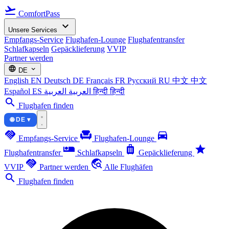
flight_takeoff
ComfortPass
expand_more
Unsere Services
Empfangs-Service
Flughafen-Lounge
Flughafentransfer
Schlafkapseln
Gepäcklieferung
VVIP
Partner werden
language
expand_more
DE
English
EN
Deutsch
DE
Français
FR
Русский
RU
中文
中文
Español
ES
العربية
العربية
हिन्दी
हिन्दी
search
Flughafen finden
🌐 DE ▾
handshake
chair
directions_car
Empfangs-Service
Flughafen-Lounge
airline_seat_individual_suite
luggage
star
Flughafentransfer
Schlafkapseln
Gepäcklieferung
handshake
travel_explore
VVIP
Partner werden
Alle Flughäfen
search
Flughafen finden