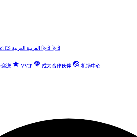
ñol
ES
العربية
العربية
हिन्दी
हिन्दी
star
handshake
travel_explore
李递送
VVIP
成为合作伙伴
机场中心