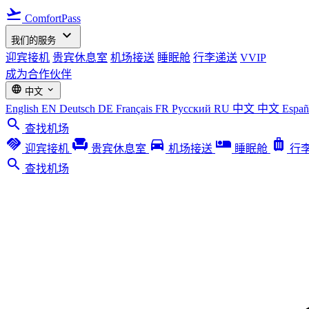
flight_takeoff
ComfortPass
expand_more
我们的服务
迎宾接机
贵宾休息室
机场接送
睡眠舱
行李递送
VVIP
成为合作伙伴
language
expand_more
中文
English
EN
Deutsch
DE
Français
FR
Русский
RU
中文
中文
Espa
search
查找机场
handshake
chair
directions_car
airline_seat_individual_suite
luggage
迎宾接机
贵宾休息室
机场接送
睡眠舱
行
search
查找机场