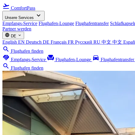
flight_takeoff
ComfortPass
expand_more
Unsere Services
Empfangs-Service
Flughafen-Lounge
Flughafentransfer
Schlafkapsel
Partner werden
language
expand_more
DE
English
EN
Deutsch
DE
Français
FR
Русский
RU
中文
中文
Espa
search
Flughafen finden
handshake
chair
directions_car
Empfangs-Service
Flughafen-Lounge
Flughafentransfe
search
Flughafen finden