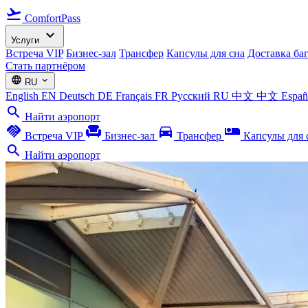
flight_takeoff
ComfortPass
expand_more
Услуги
Встреча VIP
Бизнес-зал
Трансфер
Капсулы для сна
Доставка ба
Стать партнёром
language
expand_more
RU
English
EN
Deutsch
DE
Français
FR
Русский
RU
中文
中文
Espa
search
Найти аэропорт
handshake
chair
directions_car
airline_seat_individual_suite
Встреча VIP
Бизнес-зал
Трансфер
Капсулы для 
search
Найти аэропорт