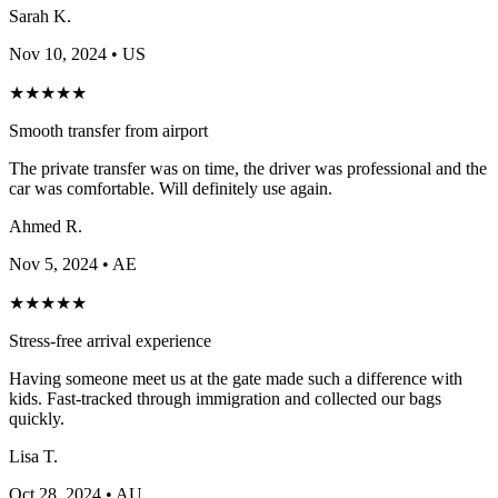
Sarah K.
Nov 10, 2024
• US
★
★
★
★
★
Smooth transfer from airport
The private transfer was on time, the driver was professional and the
car was comfortable. Will definitely use again.
Ahmed R.
Nov 5, 2024
• AE
★
★
★
★
★
Stress-free arrival experience
Having someone meet us at the gate made such a difference with
kids. Fast-tracked through immigration and collected our bags
quickly.
Lisa T.
Oct 28, 2024
• AU