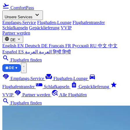
flight_takeoff
ComfortPass
expand_more
Unsere Services
Empfangs-Service
Flughafen-Lounge
Flughafentransfer
Schlafkapseln
Gepäcklieferung
VVIP
Partner werden
language
expand_more
DE
English
EN
Deutsch
DE
Français
FR
Русский
RU
中文
中文
Español
ES
العربية
العربية
हिन्दी
हिन्दी
search
Flughafen finden
🌐 DE ▾
handshake
chair
directions_car
Empfangs-Service
Flughafen-Lounge
airline_seat_individual_suite
luggage
star
Flughafentransfer
Schlafkapseln
Gepäcklieferung
handshake
travel_explore
VVIP
Partner werden
Alle Flughäfen
search
Flughafen finden