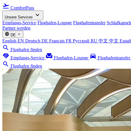
flight_takeoff
ComfortPass
expand_more
Unsere Services
Empfangs-Service
Flughafen-Lounge
Flughafentransfer
Schlafkapsel
Partner werden
language
expand_more
DE
English
EN
Deutsch
DE
Français
FR
Русский
RU
中文
中文
Espa
search
Flughafen finden
handshake
chair
directions_car
Empfangs-Service
Flughafen-Lounge
Flughafentransfe
search
Flughafen finden