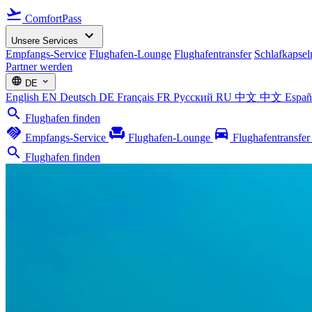
flight_takeoff
ComfortPass
expand_more
Unsere Services
Empfangs-Service
Flughafen-Lounge
Flughafentransfer
Schlafkapsel
Partner werden
language
expand_more
DE
English
EN
Deutsch
DE
Français
FR
Русский
RU
中文
中文
Espa
search
Flughafen finden
handshake
chair
directions_car
Empfangs-Service
Flughafen-Lounge
Flughafentransfe
search
Flughafen finden