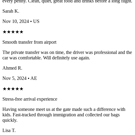
every penny. Clean, quiet, great food and drinks before a long flight.
Sarah K.
Nov 10, 2024
• US
★
★
★
★
★
Smooth transfer from airport
The private transfer was on time, the driver was professional and the
car was comfortable. Will definitely use again.
Ahmed R.
Nov 5, 2024
• AE
★
★
★
★
★
Stress-free arrival experience
Having someone meet us at the gate made such a difference with
kids. Fast-tracked through immigration and collected our bags
quickly.
Lisa T.