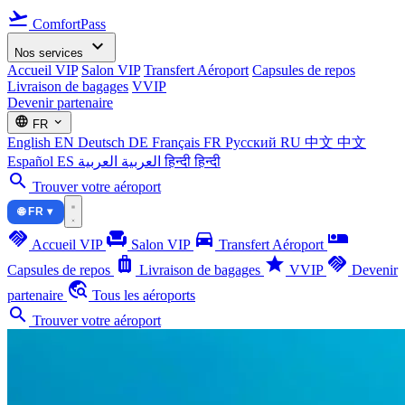
flight_takeoff
ComfortPass
expand_more
Nos services
Accueil VIP
Salon VIP
Transfert Aéroport
Capsules de repos
Livraison de bagages
VVIP
Devenir partenaire
language
expand_more
FR
English
EN
Deutsch
DE
Français
FR
Русский
RU
中文
中文
Español
ES
العربية
العربية
हिन्दी
हिन्दी
search
Trouver votre aéroport
🌐 FR ▾
handshake
chair
directions_car
airline_seat_individual_suite
Accueil VIP
Salon VIP
Transfert Aéroport
luggage
star
handshake
Capsules de repos
Livraison de bagages
VVIP
Devenir
travel_explore
partenaire
Tous les aéroports
search
Trouver votre aéroport