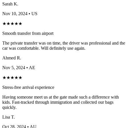
Sarah K.
Nov 10, 2024
• US
★
★
★
★
★
Smooth transfer from airport
The private transfer was on time, the driver was professional and the
car was comfortable. Will definitely use again.
Ahmed R.
Nov 5, 2024
• AE
★
★
★
★
★
Stress-free arrival experience
Having someone meet us at the gate made such a difference with
kids. Fast-tracked through immigration and collected our bags
quickly.
Lisa T.
Oct 28, 2024
• AU