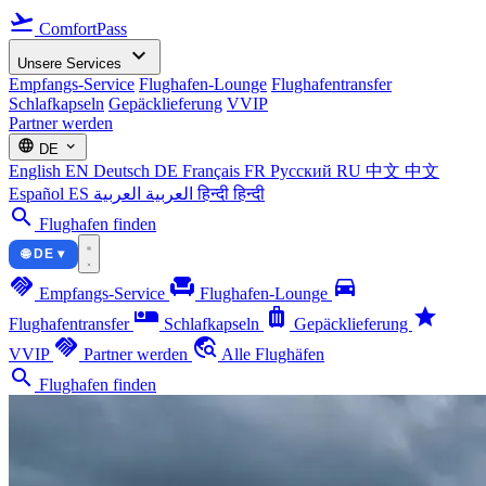
flight_takeoff
ComfortPass
expand_more
Unsere Services
Empfangs-Service
Flughafen-Lounge
Flughafentransfer
Schlafkapseln
Gepäcklieferung
VVIP
Partner werden
language
expand_more
DE
English
EN
Deutsch
DE
Français
FR
Русский
RU
中文
中文
Español
ES
العربية
العربية
हिन्दी
हिन्दी
search
Flughafen finden
🌐 DE ▾
handshake
chair
directions_car
Empfangs-Service
Flughafen-Lounge
airline_seat_individual_suite
luggage
star
Flughafentransfer
Schlafkapseln
Gepäcklieferung
handshake
travel_explore
VVIP
Partner werden
Alle Flughäfen
search
Flughafen finden