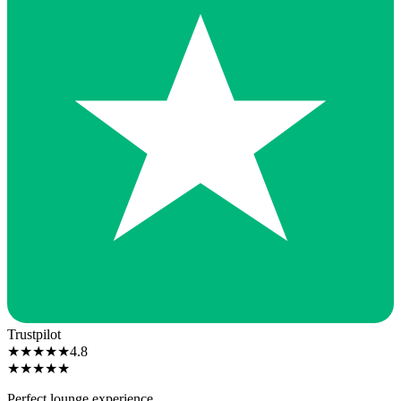
Trustpilot
★
★
★
★
★
4.8
★
★
★
★
★
Perfect lounge experience