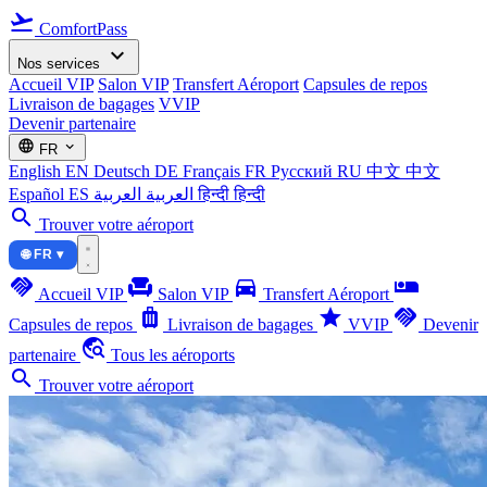
flight_takeoff
ComfortPass
expand_more
Nos services
Accueil VIP
Salon VIP
Transfert Aéroport
Capsules de repos
Livraison de bagages
VVIP
Devenir partenaire
language
expand_more
FR
English
EN
Deutsch
DE
Français
FR
Русский
RU
中文
中文
Español
ES
العربية
العربية
हिन्दी
हिन्दी
search
Trouver votre aéroport
🌐 FR ▾
handshake
chair
directions_car
airline_seat_individual_suite
Accueil VIP
Salon VIP
Transfert Aéroport
luggage
star
handshake
Capsules de repos
Livraison de bagages
VVIP
Devenir
travel_explore
partenaire
Tous les aéroports
search
Trouver votre aéroport