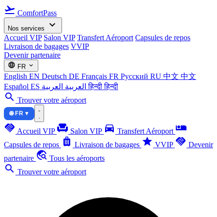
flight_takeoff
ComfortPass
expand_more
Nos services
Accueil VIP
Salon VIP
Transfert Aéroport
Capsules de repos
Livraison de bagages
VVIP
Devenir partenaire
language
expand_more
FR
English
EN
Deutsch
DE
Français
FR
Русский
RU
中文
中文
Español
ES
العربية
العربية
हिन्दी
हिन्दी
search
Trouver votre aéroport
🌐 FR ▾
handshake
chair
directions_car
airline_seat_individual_suite
Accueil VIP
Salon VIP
Transfert Aéroport
luggage
star
handshake
Capsules de repos
Livraison de bagages
VVIP
Devenir
travel_explore
partenaire
Tous les aéroports
search
Trouver votre aéroport