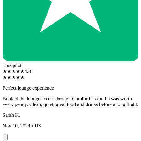
Trustpilot
★
★
★
★
★
4.8
★
★
★
★
★
Perfect lounge experience
Booked the lounge access through ComfortPass and it was worth
every penny. Clean, quiet, great food and drinks before a long flight.
Sarah K.
Nov 10, 2024
• US