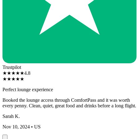
Trustpilot
★
★
★
★
★
4.8
★
★
★
★
★
Perfect lounge experience
Booked the lounge access through ComfortPass and it was worth
every penny. Clean, quiet, great food and drinks before a long flight.
Sarah K.
Nov 10, 2024
• US