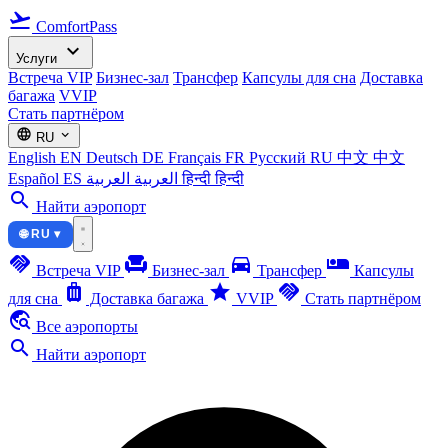
flight_takeoff
ComfortPass
expand_more
Услуги
Встреча VIP
Бизнес-зал
Трансфер
Капсулы для сна
Доставка
багажа
VVIP
Стать партнёром
language
expand_more
RU
English
EN
Deutsch
DE
Français
FR
Русский
RU
中文
中文
Español
ES
العربية
العربية
हिन्दी
हिन्दी
search
Найти аэропорт
🌐 RU ▾
handshake
chair
directions_car
airline_seat_individual_suite
Встреча VIP
Бизнес-зал
Трансфер
Капсулы
luggage
star
handshake
для сна
Доставка багажа
VVIP
Стать партнёром
travel_explore
Все аэропорты
search
Найти аэропорт