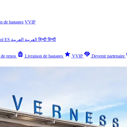
on de bagages
VVIP
ñol
ES
العربية
العربية
हिन्दी
हिन्दी
luggage
star
handshake
tr
 de repos
Livraison de bagages
VVIP
Devenir partenaire