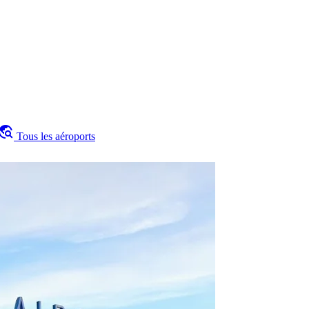
avel_explore
Tous les aéroports