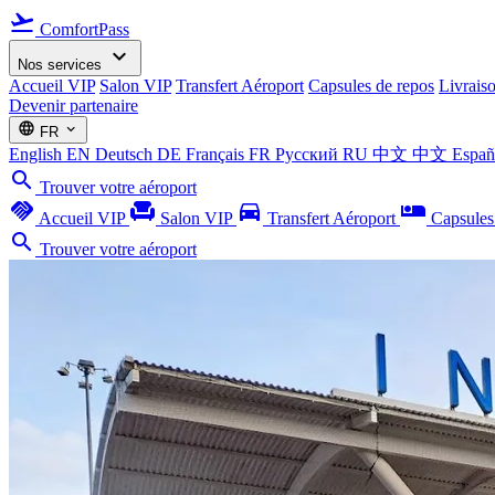
flight_takeoff
ComfortPass
expand_more
Nos services
Accueil VIP
Salon VIP
Transfert Aéroport
Capsules de repos
Livrais
Devenir partenaire
language
expand_more
FR
English
EN
Deutsch
DE
Français
FR
Русский
RU
中文
中文
Espa
search
Trouver votre aéroport
handshake
chair
directions_car
airline_seat_individual_suite
Accueil VIP
Salon VIP
Transfert Aéroport
Capsules
search
Trouver votre aéroport