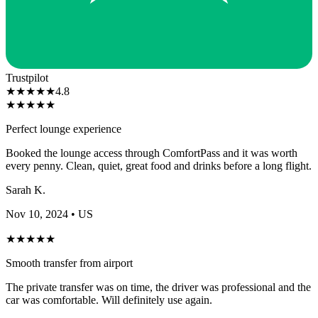
Trustpilot
★
★
★
★
★
4.8
★
★
★
★
★
Perfect lounge experience
Booked the lounge access through ComfortPass and it was worth
every penny. Clean, quiet, great food and drinks before a long flight.
Sarah K.
Nov 10, 2024
• US
★
★
★
★
★
Smooth transfer from airport
The private transfer was on time, the driver was professional and the
car was comfortable. Will definitely use again.