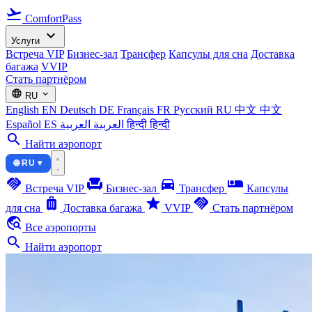
flight_takeoff
ComfortPass
expand_more
Услуги
Встреча VIP
Бизнес-зал
Трансфер
Капсулы для сна
Доставка
багажа
VVIP
Стать партнёром
language
expand_more
RU
English
EN
Deutsch
DE
Français
FR
Русский
RU
中文
中文
Español
ES
العربية
العربية
हिन्दी
हिन्दी
search
Найти аэропорт
🌐 RU ▾
handshake
chair
directions_car
airline_seat_individual_suite
Встреча VIP
Бизнес-зал
Трансфер
Капсулы
luggage
star
handshake
для сна
Доставка багажа
VVIP
Стать партнёром
travel_explore
Все аэропорты
search
Найти аэропорт