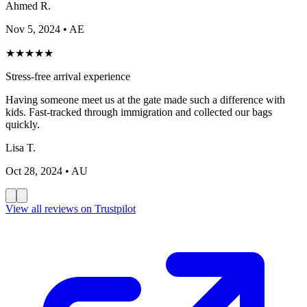
Ahmed R.
Nov 5, 2024
• AE
★
★
★
★
★
Stress-free arrival experience
Having someone meet us at the gate made such a difference with
kids. Fast-tracked through immigration and collected our bags
quickly.
Lisa T.
Oct 28, 2024
• AU
View all reviews on Trustpilot