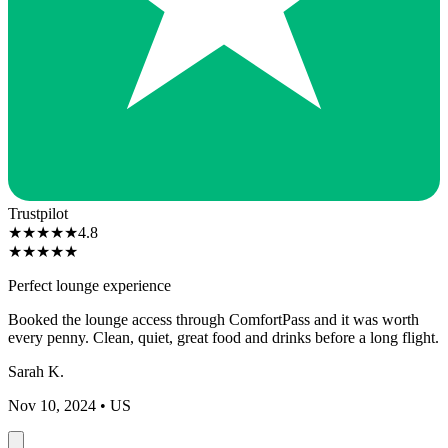
Trustpilot
★
★
★
★
★
4.8
★
★
★
★
★
Perfect lounge experience
Booked the lounge access through ComfortPass and it was worth
every penny. Clean, quiet, great food and drinks before a long flight.
Sarah K.
Nov 10, 2024
• US