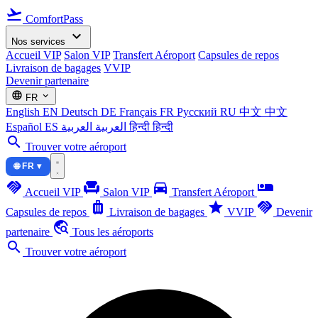
flight_takeoff
ComfortPass
expand_more
Nos services
Accueil VIP
Salon VIP
Transfert Aéroport
Capsules de repos
Livraison de bagages
VVIP
Devenir partenaire
language
expand_more
FR
English
EN
Deutsch
DE
Français
FR
Русский
RU
中文
中文
Español
ES
العربية
العربية
हिन्दी
हिन्दी
search
Trouver votre aéroport
🌐 FR ▾
handshake
chair
directions_car
airline_seat_individual_suite
Accueil VIP
Salon VIP
Transfert Aéroport
luggage
star
handshake
Capsules de repos
Livraison de bagages
VVIP
Devenir
travel_explore
partenaire
Tous les aéroports
search
Trouver votre aéroport