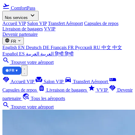
flight_takeoff
ComfortPass
expand_more
Nos services
Accueil VIP
Salon VIP
Transfert Aéroport
Capsules de repos
Livraison de bagages
VVIP
Devenir partenaire
language
expand_more
FR
English
EN
Deutsch
DE
Français
FR
Русский
RU
中文
中文
Español
ES
العربية
العربية
हिन्दी
हिन्दी
search
Trouver votre aéroport
🌐 FR ▾
handshake
chair
directions_car
airline_seat_individual_suite
Accueil VIP
Salon VIP
Transfert Aéroport
luggage
star
handshake
Capsules de repos
Livraison de bagages
VVIP
Devenir
travel_explore
partenaire
Tous les aéroports
search
Trouver votre aéroport