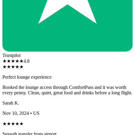
Trustpilot
★
★
★
★
★
4.8
★
★
★
★
★
Perfect lounge experience
Booked the lounge access through ComfortPass and it was worth
every penny. Clean, quiet, great food and drinks before a long flight.
Sarah K.
Nov 10, 2024
• US
★
★
★
★
★
Smooth transfer from airport